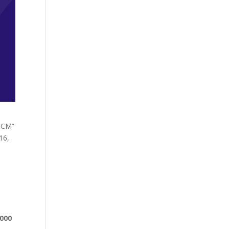
РСМ”
16,
000