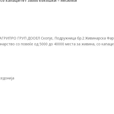
,
со капацитет
38000 кокошки – несилки
и АГРИПРО ГРУП ДООЕЛ Скопје, Подружница бр.2 Живинарска Фа
нарство со повеќе од 5000 до 40000 места за живина, со капац
кедонија