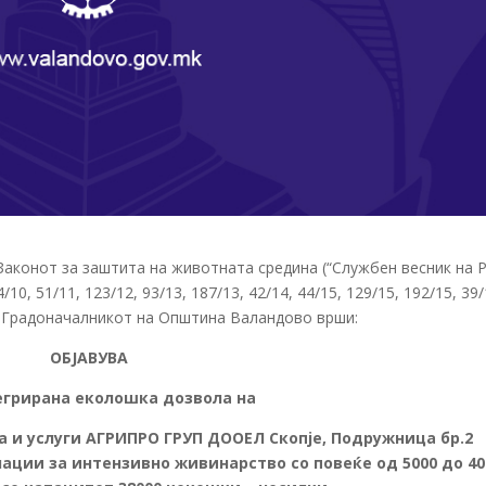
д Законот за заштита на животната средина (“Службен весник на 
4/10, 51/11, 123/12, 93/13, 187/13, 42/14, 44/15, 129/15, 192/15, 39/
22) Градоначалникот на Општина Валандово врши:
ОБЈАВУВA
егрирана еколошка дозвола на
а и услуги АГРИПРО ГРУП ДООЕЛ Скопје, Подружница бр.2
ции за интензивно живинарство со повеќе од 5000 до 40