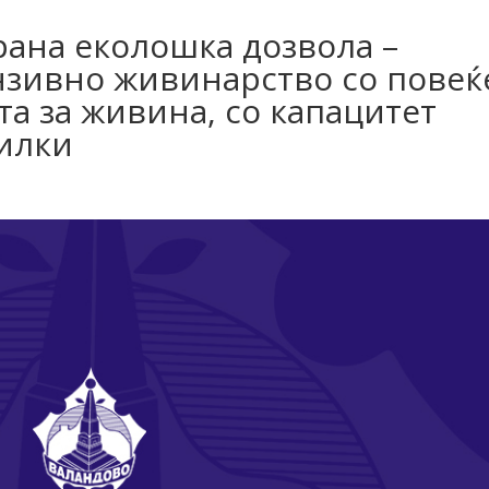
рана еколошка дозвола –
нзивно живинарство со повеќ
та за живина, со капацитет
силки