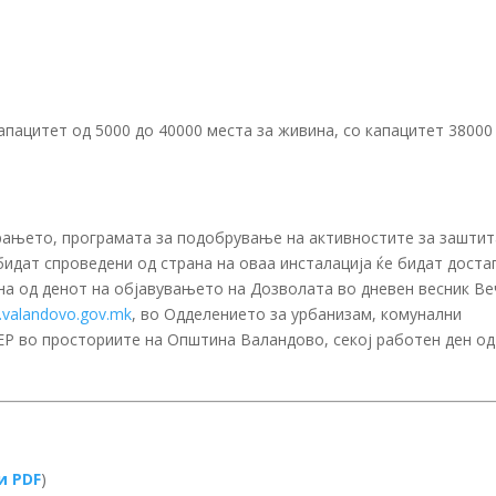
пацитет од 5000 до 40000 места за живина, со капацитет 38000
рањето, програмата за подобрување на активностите за заштит
идат спроведени од страна на оваа инсталација ќе бидат доста
ена од денот на објавувањето на Дозволата во дневен весник В
valandovo.gov.mk
, во Одделението за урбанизам, комунални
ЕР во просториите на Општина Валандово, секој работен ден од
и PDF
)