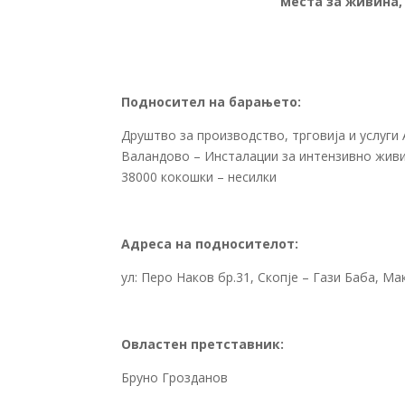
места за живина
Подносител на барањето:
Друштво за производство, трговија и услуг
Валандово – Инсталации за интензивно живи
38000 кокошки – несилки
Адреса на подносителот:
ул: Перо Наков бр.31, Скопје – Гази Баба, Ма
Овластен претставник:
Бруно Грозданов