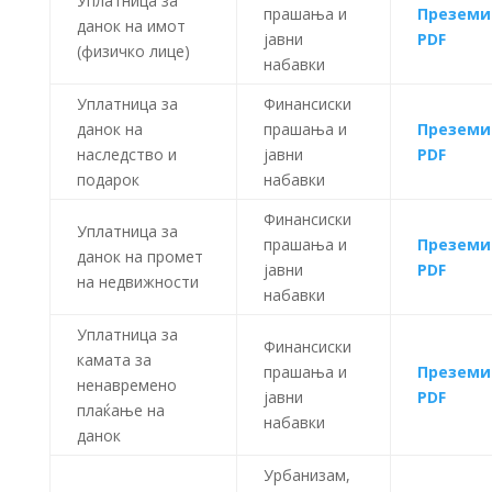
Уплатница за
прашања и
Преземи
данок на имот
јавни
PDF
(физичко лице)
набавки
Уплатница за
Финансиски
данок на
прашања и
Преземи
наследство и
јавни
PDF
подарок
набавки
Финансиски
Уплатница за
прашања и
Преземи
данок на промет
јавни
PDF
на недвижности
набавки
Уплатница за
Финансиски
камата за
прашања и
Преземи
ненавремено
јавни
PDF
плаќање на
набавки
данок
Урбанизам,