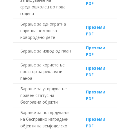
запишување на
PDF
средношколец во прва
година
Барање за еднократна
Преземи
парична помош за
PDF
новородено дете
Преземи
Барање за извод од план
PDF
Барање за користење
Преземи
простор за рекламни
PDF
паноа
Барање за утврдување
Преземи
правен статус на
PDF
бесправни објекти
Барање за потврдување
на бесправно изградени
Преземи
објекти на земјоделско
PDF