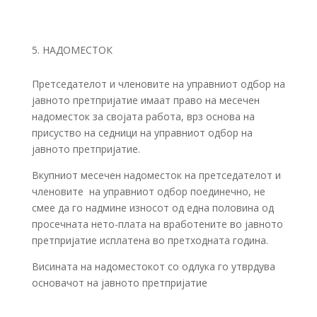
НАДОМЕСТОК
Претседателот и членовите на управниот одбор на
јавното претпријатие имаат право на месечен
надоместок за својата работа, врз основа на
присуство на седници на управниот одбор на
јавното претпријатие.
Вкупниот месечен надоместок на претседателот и
членовите на управниот одбор поединечно, не
смее да го надмине износот од една половина од
просечната нето-плата на вработените во јавното
претпријатие исплатена во претходната година.
Висината на надоместокот со одлука го утврдува
основачот на јавното претпријатие