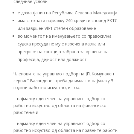
следниве услови:
е државјанин на Република Северна Македонија
има стекнати најмалку 240 кредити според ЕКТС
или завршен Vll/1 степен образование
во моментот на именувањето со правосилна
судска пресуда не му е изречена казна или
прекршочна санкција забрана за вршење на
професија, дејност или должност.
Членовите на управниот одбор на ЈП„Комунален
сервис“ Валандово, треба да имаат и најмалку 5
години работно искуство, и тоа:
– најмалку еден член на управниот одбор со
работно искуство од областа на финансиско
работење и
– најмалку еден член на управниот одбор со
работно искуство од областа на правните работи.