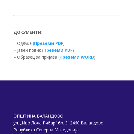
ДОКУМЕНТИ:
– Одлука (
Преземи PDF
)
– Јавен повик (
Преземи PDF
)
– Образец за пријава (
Преземи WORD
)
ОПШТИНА ВАЛАНДОВО
ул. „Иво Лола Рибар“ бр. 3, 2460 Валандово
Република Северна Македонија