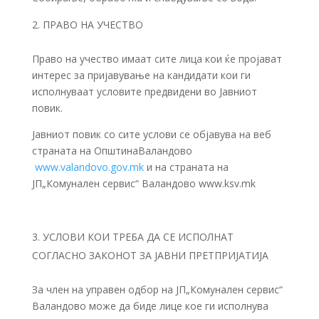
ПРАВО НА УЧЕСТВО
Право на учество имаат сите лица кои ќе пројават
интерес за пријавување на кандидати кои ги
исполнуваат условите предвидени во Јавниот
повик.
Јавниот повик со сите услови се објавува на веб
страната на ОпштинаВаландово
www.valandovo.gov.mk
и на страната на
ЈП„Комунален сервис“ Валандово www.ksv.mk
УСЛОВИ КОИ ТРЕБА ДА СЕ ИСПОЛНАТ
СОГЛАСНО ЗАКОНОТ ЗА ЈАВНИ ПРЕТПРИЈАТИЈА
За член на управен одбор на ЈП„Комунален сервис“
Валандово може да биде лице кое ги исполнува