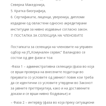
Северна Македонија,
Кратка биографија,
Сертификати, лиценци, уверенија, дипломи
издадени од овластени односно акредитирани
институции за нивно издавање согласно закон.
ПОСТАПКА ЗА СЕЛЕКЦИЈА НА ЧЛЕНОВИТЕ
Постапката за селекција на членовите на управен
одбор на ЈП„Комунален сервис“ Валандово се
состои од две фази и тоа:
-Фаза 1 – административна селекција (фаза во која
се врши проверка на внесените податоци во
пријавата со условите од јавниот повик кои треба
да се идентични со условите утврдени во Законот
за јавните претпријатија, како и на доставените
докази и се врши нивно бодување) и
– Фаза 2 – интервју (фаза во која преку ситуациони