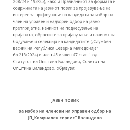
208/24 и 193/25), како и Правилникот за формата и
содржината на јавниот повик за пројавување на
интерес за пријавување на кандидати за избор на
член на управен и надзорен одбор на јавно
претпријатие, начинот на поднесување на
пријавата, обрасците за пријавување и начинот на
бодување и селекција на кандидатите („Службен
весник на Република Северна Македонија“
бр.213/2024) и член 45 и член 47 став 1 од
Статутот на Општина Валандово, Советот на
Општина Валандово, објавува:
ЈАВЕН ПОВИК
за избор на членови на
Управен одбор
на
Ј
П
„
Комунален сервис
“
Валандово