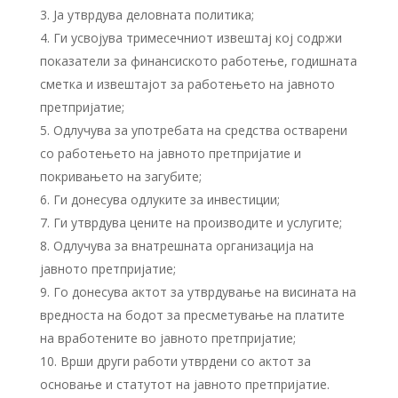
Ја утврдува деловната политика;
Ги усвојува тримесечниот извештај кој содржи
показатели за финансиското работење, годишната
сметка и извештајот за работењето на јавното
претпријатие;
Одлучува за употребата на средства остварени
со работењето на јавното претпријатие и
покривањето на загубите;
Ги донесува одлуките за инвестиции;
Ги утврдува цените на производите и услугите;
Одлучува за внатрешната организација на
јавното претпријатие;
Го донесува актот за утврдување на висината на
вредноста на бодот за пресметување на платите
на вработените во јавното претпријатие;
Врши други работи утврдени со актот за
основање и статутот на јавното претпријатие.