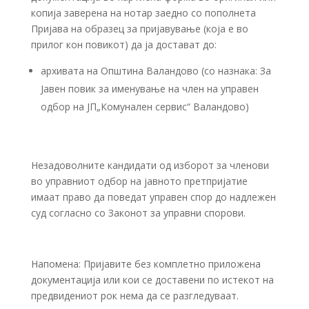
копија заверена на нотар заедно со пополнета
Пријава на образец за пријавување (која е во
прилог кон повикот) да ја достават до:
архивата на Општина Валандово (со назнака: За
Јавен повик за именување на член на управен
одбор на ЈП„Комунален сервис“ Валандово)
Незадоволните кандидати од изборот за членoви
во управниот одбор на јавното претпријатие
имаат право да поведат управен спор до надлежен
суд согласно со Законот за управни спорови.
Напомена: Пријавите без комплетно приложена
документација или кои се доставени по истекот на
предвидениот рок нема да се разгледуваат.