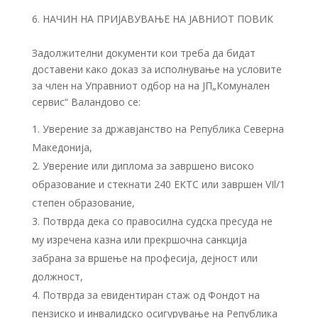
НАЧИН НА ПРИЈАВУВАЊЕ НА ЈАВНИОТ ПОВИК
Задолжителни документи кои треба да бидат
доставени како доказ за исполнување на условите
за член на Управниот одбор на на ЈП„Комунален
сервис“ Валандово се:
Уверение за државјанство на Република Северна
Македонија,
Уверение или диплома за завршено високо
образование и стекнати 240 ЕКТС или завршен VIl/1
степен образование,
Потврда дека со правосилна судска пресуда не
му изречена казна или прекршочна санкција
забрана за вршење на професија, дејност или
должност,
Потврда за евидентиран стаж од Фондот на
пензиско и инвалидско осигурување на Република