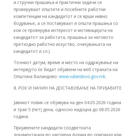
и стручни прашања и практични задачи се
проверуваат општите и посебните работни
компетенции на кандидатот и се врши нивно
бодување, а се поставуваат и општи прашања со
кои се проверува интересот и мотивацијата на
кандидатот за работата, прашања за неговото
претходно работно искуство, очекувањата на
кандидатот и сл.).
Точниот датум, време и место на оддржување на
интервјуто ќе бидат објавени на веб страната на
Општина Валандово:
www.valandovo.gov.mk
.
РОК И НАЧИН НА ДОСТАВУВАЊЕ НА ПРИЈАВИТЕ
Јавниот повик се објавува на ден 04.05.2026 година
и трае 5 (пет) дена, односно надоцна до 08.05.2026
година.
Пријавените кандидати соодветната
документација во хартиена форма во оригинал или